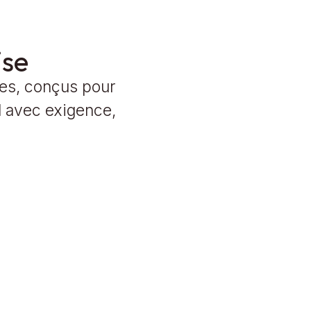
ise
res, conçus pour
l avec exigence,